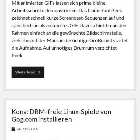
Mit animierten GIFs lassen sich prima kleine
Arbeitsschritte demonstrieren. Das Linux-Tool Peek
zeichnet schnell kurze Screencast-Sequenzen auf und
speichert sie als animiertes GIF. Dazu schiebt man den
Rahmen einfach an die gewünschte Bildschirmstelle,
zieht ihn mit der Maus in die richtige Größe und startet
die Aufnahme. Auf unnötiges Drumrum verzichtet
Peek.
Peek:
Weiterlesen
Screenrecorder
für
animierte
GIFs
Kona: DRM-freie Linux-Spiele von
Gog.com installieren
24. Juni 2016