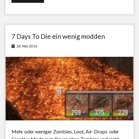
DRM-
freie
Linux-
Spiele
von
Gog.com
7 Days To Die ein wenig modden
installieren
18. Mai 2016
Mehr oder weniger Zombies, Loot, Air-Drops oder
Creative Mode zum Bauen ohne Zombies und nicht