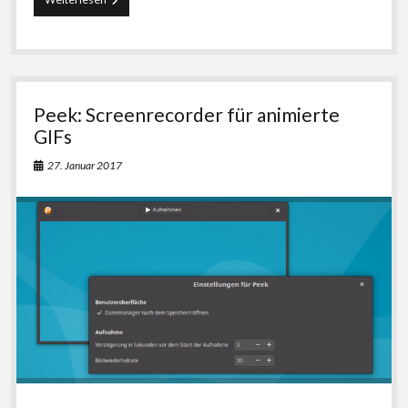
dem
Ubuntu-
Upgrade:
Frühjahrsputz
in
den
Peek: Screenrecorder für animierte
Paketquellen
GIFs
27. Januar 2017