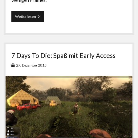
7
Weiterlesen
Days
To
Die
Alpha
14
läuft
7 Days To Die: Spaß mit Early Access
wieder
unter
27. Dezember 2015
Linux