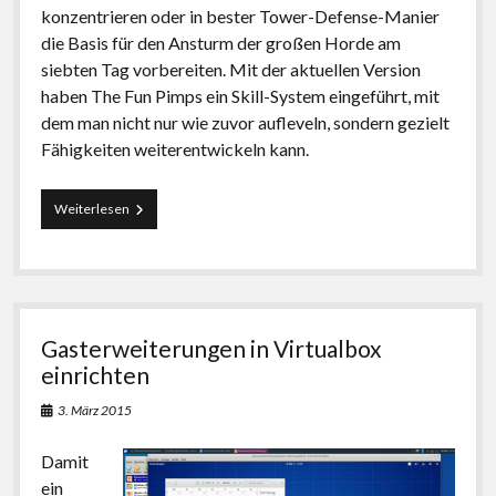
konzentrieren oder in bester Tower-Defense-Manier
die Basis für den Ansturm der großen Horde am
siebten Tag vorbereiten. Mit der aktuellen Version
haben The Fun Pimps ein Skill-System eingeführt, mit
dem man nicht nur wie zuvor aufleveln, sondern gezielt
Fähigkeiten weiterentwickeln kann.
Survival-
Weiterlesen
Game:
7
Days
To
Die
unter
Gasterweiterungen in Virtualbox
Linux
spielen
einrichten
3. März 2015
Damit
ein