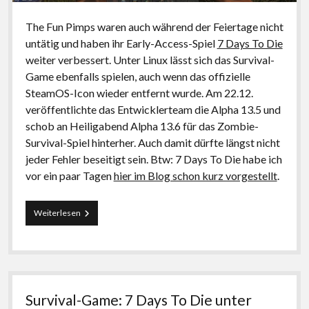
The Fun Pimps waren auch während der Feiertage nicht
untätig und haben ihr Early-Access-Spiel
7 Days To Die
weiter verbessert. Unter Linux lässt sich das Survival-
Game ebenfalls spielen, auch wenn das offizielle
SteamOS-Icon wieder entfernt wurde. Am 22.12.
veröffentlichte das Entwicklerteam die Alpha 13.5 und
schob an Heiligabend Alpha 13.6 für das Zombie-
Survival-Spiel hinterher. Auch damit dürfte längst nicht
jeder Fehler beseitigt sein. Btw: 7 Days To Die habe ich
vor ein paar Tagen
hier im Blog schon kurz vorgestellt
.
7
Weiterlesen
Days
To
Die:
Spaß
mit
Early
Survival-Game: 7 Days To Die unter
Access