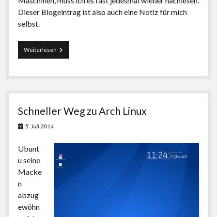
Maschinen, muss ich es fast jedesmal wieder nachlesen.
Dieser Blogeintrag ist also auch eine Notiz für mich
selbst.
Gasterweiterungen
Weiterlesen
in
Virtualbox
einrichten
Schneller Weg zu Arch Linux
5. Juli 2014
Ubunt
u seine
Macke
n
abzug
ewöhn