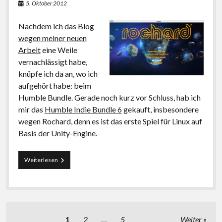
5. Oktober 2012
Nachdem ich das Blog
wegen meiner neuen
Arbeit
eine Weile
vernachlässigt habe,
knüpfe ich da an, wo ich
aufgehört habe: beim
Humble Bundle. Gerade noch kurz vor Schluss, hab ich
mir das
Humble Indie Bundle 6
gekauft, insbesondere
wegen Rochard, denn es ist das erste Spiel für Linux auf
Basis der Unity-Engine.
Spielen
Weiterlesen
unter
Linux
macht
allmählich
Spaß
Seitennummerierung
1
2
…
5
Weiter