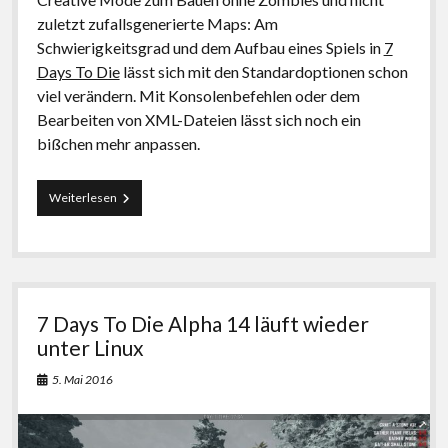
zuletzt zufallsgenerierte Maps: Am
Schwierigkeitsgrad und dem Aufbau eines Spiels in
7
Days To Die
lässt sich mit den Standardoptionen schon
viel verändern. Mit Konsolenbefehlen oder dem
Bearbeiten von XML-Dateien lässt sich noch ein
bißchen mehr anpassen.
7
Weiterlesen
Days
To
Die
ein
wenig
modden
7 Days To Die Alpha 14 läuft wieder
unter Linux
5. Mai 2016