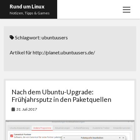
Rund um Linux
Menü
Notizen, Tipps & Games
öffnen
Startseite
Schlagwort:
ubuntuusers
Linux
Gaming
Artikel für http://planet.ubuntuusers.de/
RSS, Social Media, YouTube & Twitch
About
Impressum
Nach dem Ubuntu-Upgrade:
Datenschutzerklärung
Frühjahrsputz in den Paketquellen
31. Juli 2017
twitter
instagram
youtube
twitch