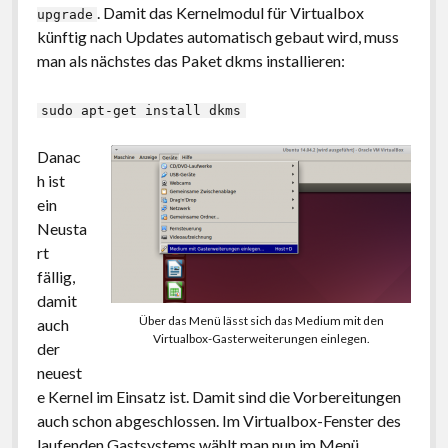
. Damit das Kernelmodul für Virtualbox
upgrade
künftig nach Updates automatisch gebaut wird, muss
man als nächstes das Paket dkms installieren:
sudo apt-get install dkms
Danac
h ist
ein
Neusta
rt
fällig,
damit
Über das Menü lässt sich das Medium mit den
auch
Virtualbox-Gasterweiterungen einlegen.
der
neuest
e Kernel im Einsatz ist. Damit sind die Vorbereitungen
auch schon abgeschlossen. Im Virtualbox-Fenster des
laufenden Gastsystems wählt man nun im Menü