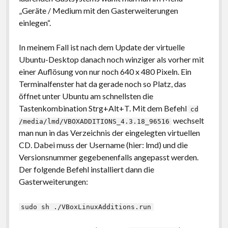
„Geräte / Medium mit den Gasterweiterungen
einlegen“.
In meinem Fall ist nach dem Update der virtuelle
Ubuntu-Desktop danach noch winziger als vorher mit
einer Auflösung von nur noch 640 x 480 Pixeln. Ein
Terminalfenster hat da gerade noch so Platz, das
öffnet unter Ubuntu am schnellsten die
Tastenkombination Strg+Alt+T. Mit dem Befehl
cd
wechselt
/media/lmd/VBOXADDITIONS_4.3.18_96516
man nun in das Verzeichnis der eingelegten virtuellen
CD. Dabei muss der Username (hier: lmd) und die
Versionsnummer gegebenenfalls angepasst werden.
Der folgende Befehl installiert dann die
Gasterweiterungen:
sudo sh ./VBoxLinuxAdditions.run