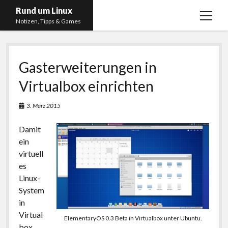
Rund um Linux
Menü
Notizen, Tipps & Games
öffnen
Startseite
Gasterweiterungen in
Linux
Virtualbox einrichten
Gaming
RSS, Social Media, YouTube & Twitch
3. März 2015
About
Damit
Impressum
ein
virtuell
Datenschutzerklärung
es
Linux-
twitter
instagram
youtube
twitch
System
in
Virtual
ElementaryOS 0.3 Beta in Virtualbox unter Ubuntu.
box