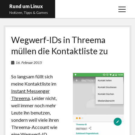
Rund um Linux
Menü
Notizen, Tipps & Games
öffnen
Startseite
Wegwerf-IDs in Threema
Linux
müllen die Kontaktliste zu
Gaming
RSS, Social Media, YouTube & Twitch
16. Februar 2015
About
So langsam füllt sich
Impressum
meine Kontaktliste im
Instant Messenger
Datenschutzerklärung
Threema
. Leider nicht,
weil immer noch mehr
twitter
instagram
youtube
twitch
Leute ihn benutzen,
sondern weil viele ihren
Threema-Account wie
eine Wegwerf-ID