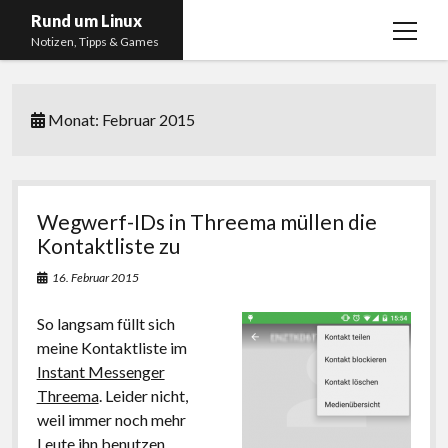
Rund um Linux
Menü
Notizen, Tipps & Games
öffnen
Startseite
Monat:
Februar 2015
Linux
Gaming
RSS, Social Media, YouTube & Twitch
Wegwerf-IDs in Threema müllen die
About
Kontaktliste zu
Impressum
16. Februar 2015
Datenschutzerklärung
So langsam füllt sich
meine Kontaktliste im
twitter
instagram
youtube
twitch
Instant Messenger
Threema
. Leider nicht,
weil immer noch mehr
Leute ihn benutzen,