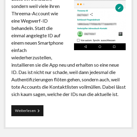
sondern weil viele ihren
Threema-Account wie
eine Wegwerf-ID
behandeln. Statt die
einmal angelegte ID auf
einem neuen Smartphone
einfach
wiederherzustellen,
installieren sie die App neu und erhalten so eine neue
ID. Das ist nicht nur schade, weil dann jedesmal die
Authentifizierungen flöten gehen, sondern auch, weil
tote Accounts die Kontaktlisten vollmüllen. Dabei lässt
sich kaum sagen, welche der IDs nun die aktuelle ist.
Wegwerf-
Weiterlesen
IDs
in
Threema
müllen