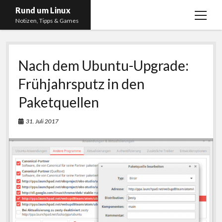
Rund um Linux
Menü
Notizen, Tipps & Games
öffnen
Startseite
Nach dem Ubuntu-Upgrade:
Linux
Frühjahrsputz in den
Gaming
Paketquellen
RSS, Social Media, YouTube & Twitch
About
31. Juli 2017
Impressum
Datenschutzerklärung
twitter
instagram
youtube
twitch