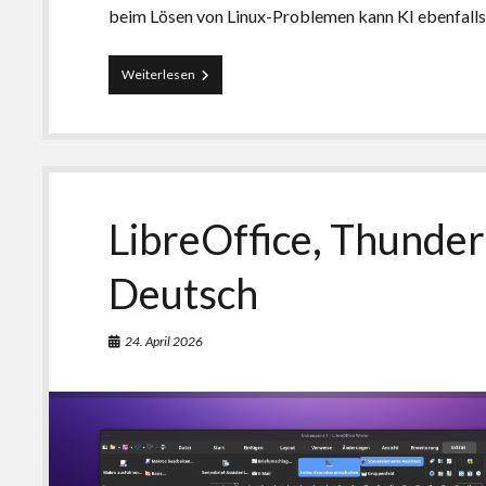
beim Lösen von Linux-Problemen kann KI ebenfalls 
Die
Weiterlesen
Antwort
auf
alle
Fragen?
Lokale
KI-
Tools
LibreOffice, Thunder
unter
Linux
Deutsch
24. April 2026