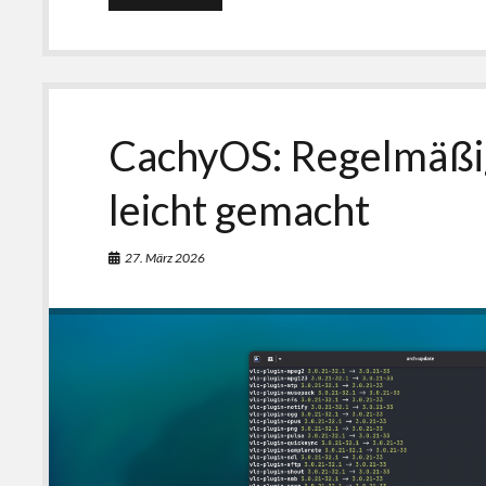
Fotobearbeitung
mit
KI-
Funktionen
für
Linux:
DaVinci
CachyOS: Regelmäßig
Resolve
Photo
leicht gemacht
27. März 2026