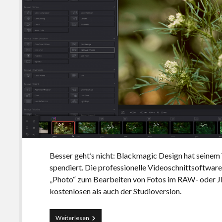
Besser geht’s nicht: Blackmagic Design hat seine
spendiert. Die professionelle Videoschnittsoftwar
„Photo“ zum Bearbeiten von Fotos im RAW- oder J
kostenlosen als auch der Studioversion.
Profi-
Weiterlesen