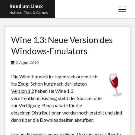
Rund um Linux
Menü
Notizen, Tipps & Games
öffnen
Startseite
Wine 1.3: Neue Version des
Linux
Windows-Emulators
Gaming
RSS, Social Media, YouTube & Twitch
3. August 2010
About
Die Wine-Entwickler legen sich ordentlich
Impressum
ins Zeug: Schon kurz nach der letzten
Version 1.2
haben sie Wine 1.3
Datenschutzerklärung
veröffentlicht. Bislang steht der Sourcecode
zur Verfügung, Binärpakete für die
twitter
instagram
youtube
twitch
einzelnen Distributionen werden noch erstellt und sind
dann über die Downloadseiten abrufbar.
ie man die jeweils neueste Wine-Version unter Ubuntu