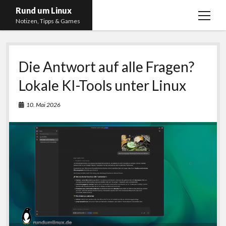
Rund um Linux
Menü
Notizen, Tipps & Games
öffnen
Startseite
Die Antwort auf alle Fragen?
Linux
Lokale KI-Tools unter Linux
Gaming
RSS, Social Media, YouTube & Twitch
10. Mai 2026
About
Impressum
Datenschutzerklärung
twitter
instagram
youtube
twitch