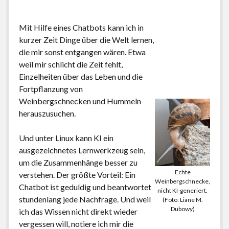
Mit Hilfe eines Chatbots kann ich in
kurzer Zeit Dinge über die Welt lernen,
die mir sonst entgangen wären. Etwa
weil mir schlicht die Zeit fehlt,
Einzelheiten über das Leben und die
Fortpflanzung von
Weinbergschnecken und Hummeln
herauszusuchen.
Und unter Linux kann KI ein
ausgezeichnetes Lernwerkzeug sein,
um die Zusammenhänge besser zu
Echte
verstehen. Der größte Vorteil: Ein
Weinbergschnecke,
Chatbot ist geduldig und beantwortet
nicht KI-generiert.
stundenlang jede Nachfrage. Und weil
(Foto: Liane M.
Dubowy)
ich das Wissen nicht direkt wieder
vergessen will, notiere ich mir die