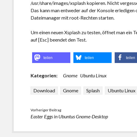
/usr/share/images/xsplash kopieren. Nicht vergess
Das kann man entweder auf der Konsole erledigen o
Dateimanager mit root-Rechten starten.
Um einen neuen Xsplash zu testen, öffnet man ein Te
auf [Esc] beendet den Test.
teilen
teilen
teilen
Kategorien:
Gnome
Ubuntu Linux
Download
Gnome
Splash
Ubuntu Linux
Vorheriger Beitrag
Easter Eggs in Ubuntus Gnome-Desktop