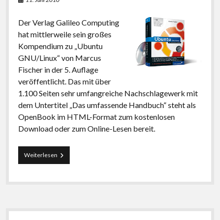
Der Verlag Galileo Computing
hat mittlerweile sein großes
Kompendium zu „Ubuntu
GNU/Linux“ von Marcus
Fischer in der 5. Auflage
veröffentlicht. Das mit über
1.100 Seiten sehr umfangreiche Nachschlagewerk mit
dem Untertitel „Das umfassende Handbuch“ steht als
OpenBook im HTML-Format zum kostenlosen
Download oder zum Online-Lesen bereit.
Kostenloses
Weiterlesen
e-
Book
zu
Ubuntu
10.04
Lucid
Seitenleiste
Lynx