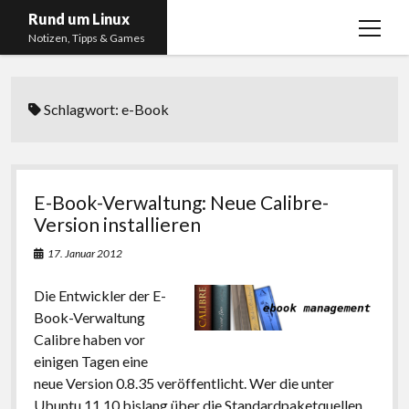
Rund um Linux
Menü
Notizen, Tipps & Games
öffnen
Startseite
Schlagwort:
e-Book
Linux
Gaming
RSS, Social Media, YouTube & Twitch
E-Book-Verwaltung: Neue Calibre-
About
Version installieren
Impressum
17. Januar 2012
Datenschutzerklärung
Die Entwickler der E-
Book-Verwaltung
twitter
instagram
youtube
twitch
Calibre haben vor
einigen Tagen eine
neue Version 0.8.35 veröffentlicht. Wer die unter
Ubuntu 11.10 bislang über die Standardpaketquellen