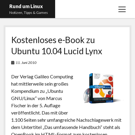
Rund um Linux
Menü
Notizen, Tipps & Games
öffnen
Startseite
Kostenloses e-Book zu
Linux
Ubuntu 10.04 Lucid Lynx
Gaming
RSS, Social Media, YouTube & Twitch
11. Juni 2010
About
Der Verlag Galileo Computing
Impressum
hat mittlerweile sein großes
Kompendium zu „Ubuntu
Datenschutzerklärung
GNU/Linux“ von Marcus
Fischer in der 5. Auflage
twitter
instagram
youtube
twitch
veröffentlicht. Das mit über
1.100 Seiten sehr umfangreiche Nachschlagewerk mit
dem Untertitel „Das umfassende Handbuch“ steht als
OpenBook im HTML-Format zum kostenlosen