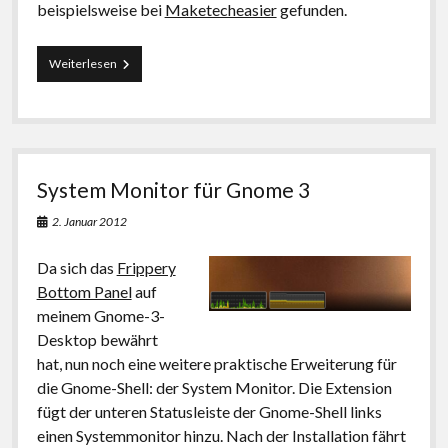
beispielsweise bei
Maketecheasier
gefunden.
„Desktop
Weiterlesen
zeigen“-
Button
für
Dock
und
Launcher
System Monitor für Gnome 3
2. Januar 2012
Da sich das
Frippery
Bottom Panel
auf
meinem Gnome-3-
Desktop bewährt
hat, nun noch eine weitere praktische Erweiterung für
die Gnome-Shell: der System Monitor. Die Extension
fügt der unteren Statusleiste der Gnome-Shell links
einen Systemmonitor hinzu. Nach der Installation fährt