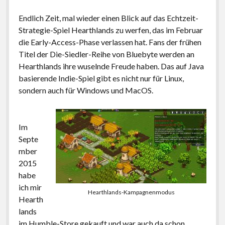
Endlich Zeit, mal wieder einen Blick auf das Echtzeit-
Strategie-Spiel Hearthlands zu werfen, das im Februar
die Early-Access-Phase verlassen hat. Fans der frühen
Titel der Die-Siedler-Reihe von Bluebyte werden an
Hearthlands ihre wuselnde Freude haben. Das auf Java
basierende Indie-Spiel gibt es nicht nur für Linux,
sondern auch für Windows und MacOS.
Im
Septe
mber
2015
habe
ich mir
Hearthlands-Kampagnenmodus
Hearth
lands
im Humble-Store gekauft und war auch da schon