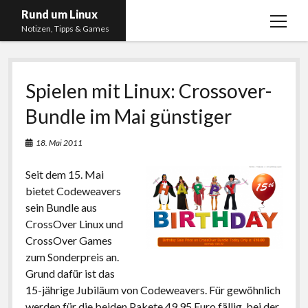
Rund um Linux
Menü
Notizen, Tipps & Games
öffnen
Startseite
Spielen mit Linux: Crossover-
Linux
Bundle im Mai günstiger
Gaming
RSS, Social Media, YouTube & Twitch
18. Mai 2011
About
Seit dem 15. Mai
Impressum
bietet Codeweavers
sein Bundle aus
Datenschutzerklärung
CrossOver Linux und
CrossOver Games
twitter
instagram
youtube
twitch
zum Sonderpreis an.
Grund dafür ist das
15-jährige Jubiläum von Codeweavers. Für gewöhnlich
werden für die beiden Pakete 49,95 Euro fällig, bei der