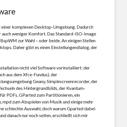
tware
tt einer komplexen Desktop-Umgebung. Dadurch
er auch weniger Komfort. Das Standard-ISO-Image
iv BspWM zur Wahl – oder beide. An einigen Stellen
ktops. Daher gibt es einen Einstellungendialog, der
allation nicht viel Software vorinstalliert: der
ch aus dem Xfce-Fundus), der
lungsumgebung Geany, Simplescreenrecorder, der
Wechseln des Hintergrundbilds, der Kvantum-
r PDFs, GParted zum Partitionieren, ein
n, mpd zum Abspielen von Musik und einige mehr
eine schlechte Auswahl, doch warum Gparted dabei
 und danach nur noch selten, erschließt sich mir