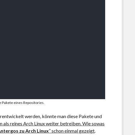
lle Pakete eines Repositories.
terentwickelt werden, könnte man diese Pakete und
m als reines Arch Linux weiter betreiben. Wie sowas
ntergos zu Arch Linux
” schon einmal gezeigt
.