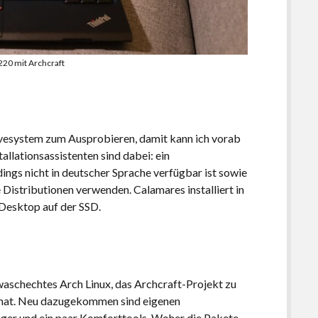
220 mit Archcraft
vesystem zum Ausprobieren, damit kann ich vorab
allationsassistenten sind dabei: ein
ings nicht in deutscher Sprache verfügbar ist sowie
 Distributionen verwenden. Calamares installiert in
 Desktop auf der SSD.
 waschechtes Arch Linux, das Archcraft-Projekt zu
 hat. Neu dazugekommen sind eigenen
er und ein paar Komforttools. Woher die Pakete