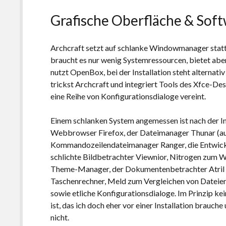
Grafische Oberfläche & Sof
Archcraft setzt auf schlanke Windowmanager sta
braucht es nur wenig Systemressourcen, bietet ab
nutzt OpenBox, bei der Installation steht alternat
trickst Archcraft und integriert Tools des Xfce-Des
eine Reihe von Konfigurationsdialoge vereint.
Einem schlanken System angemessen ist nach der Inst
Webbrowser Firefox, der Dateimanager Thunar (au
Kommandozeilendateimanager Ranger, die Entwick
schlichte Bildbetrachter Viewnior, Nitrogen zum 
Theme-Manager, der Dokumentenbetrachter Atril fü
Taschenrechner, Meld zum Vergleichen von Dateie
sowie etliche Konfigurationsdialoge. Im Prinzip k
ist, das ich doch eher vor einer Installation brauche
nicht.