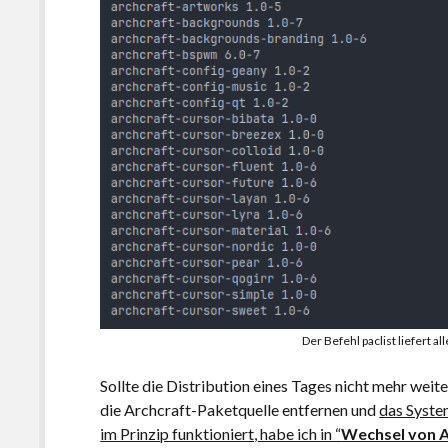
Der Befehl paclist liefert a
Sollte die Distribution eines Tages nicht mehr wei
die Archcraft-Paketquelle entfernen und
das Syste
im Prinzip funktioniert, habe ich in “
Wechsel von A