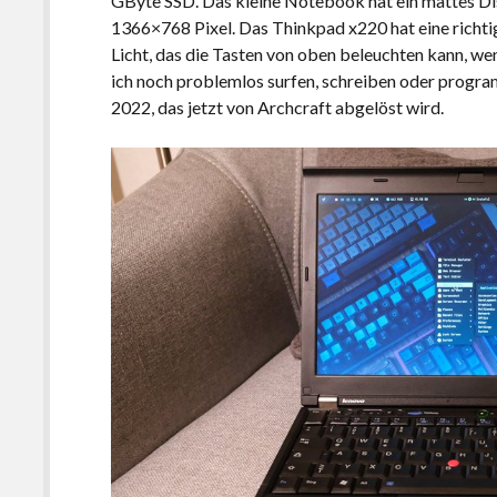
GByte SSD. Das kleine Notebook hat ein mattes Dis
1366×768 Pixel. Das Thinkpad x220 hat eine richtig 
Licht, das die Tasten von oben beleuchten kann, w
ich noch problemlos surfen, schreiben oder progra
2022, das jetzt von Archcraft abgelöst wird.