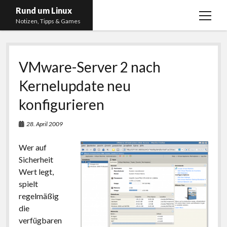
Rund um Linux
Menü
Notizen, Tipps & Games
öffnen
Startseite
VMware-Server 2 nach
Linux
Kernelupdate neu
Gaming
konfigurieren
RSS, Social Media, YouTube & Twitch
About
28. April 2009
Impressum
Wer auf
Datenschutzerklärung
Sicherheit
Wert legt,
twitter
instagram
youtube
twitch
spielt
regelmäßig
die
verfügbaren