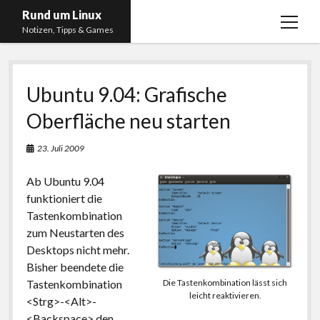
Rund um Linux
Menü
Notizen, Tipps & Games
öffnen
Startseite
Ubuntu 9.04: Grafische
Linux
Oberfläche neu starten
Gaming
RSS, Social Media, YouTube & Twitch
23. Juli 2009
About
Ab Ubuntu 9.04
Impressum
funktioniert die
Tastenkombination
Datenschutzerklärung
zum Neustarten des
Desktops nicht mehr.
twitter
instagram
youtube
twitch
Bisher beendete die
Tastenkombination
Die Tastenkombination lässt sich
leicht reaktivieren.
<Strg>-<Alt>-
<Backspace> den