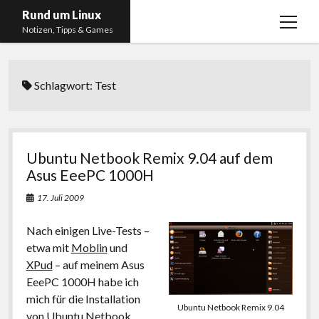
Rund um Linux
Menü
Notizen, Tipps & Games
öffnen
Startseite
Schlagwort:
Test
Linux
Gaming
RSS, Social Media, YouTube & Twitch
Ubuntu Netbook Remix 9.04 auf dem
About
Asus EeePC 1000H
Impressum
17. Juli 2009
Datenschutzerklärung
Nach einigen Live-Tests –
etwa mit
Moblin
und
twitter
instagram
youtube
twitch
XPud
– auf meinem Asus
EeePC 1000H habe ich
mich für die Installation
Ubuntu Netbook Remix 9.04
von Ubuntu Netbook