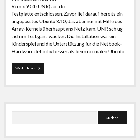
Remix 9.04 (UNR) auf der
Festplatte entschlossen. Zuvor lief darauf bereits ein
angepasstes Ubuntu 8.10, das aber nur mit Hilfe des
Array-Kernels überhaupt ans Netz kam. UNR schlug
sich im Test ganz wacker: Die Installation war ein
Kinderspiel und die Unterstützung für die Netbook-
Hardware definitiv besser als beim normalen Ubuntu.
Ubuntu
Weiterlesen
Netbook
Remix
9.04
auf
dem
Asus
Seitenleiste
EeePC
1000H
Suchen