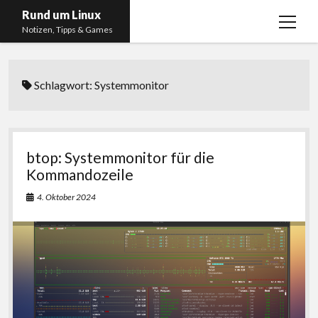
Rund um Linux
Menü
Notizen, Tipps & Games
öffnen
Startseite
Schlagwort:
Systemmonitor
Linux
Gaming
RSS, Social Media, YouTube & Twitch
btop: Systemmonitor für die
About
Kommandozeile
Impressum
4. Oktober 2024
Datenschutzerklärung
twitter
instagram
youtube
twitch