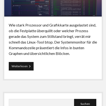
Wie stark Prozessor und Grafikkarte ausgelastet sind,
ob die Festplatte überquillt oder welcher Prozess
gerade das System zum Stillstand bringt, verrät mir
schnell das Linux-Tool btop. Der Systemmonitor für die
Kommandozeile präsentiert die Infos in bunten
Graphen und übersichtlichen Blöcken.
btop:
Weiterlesen
Systemmonitor
für
die
Kommandozeile
Seitenleiste
Suchen