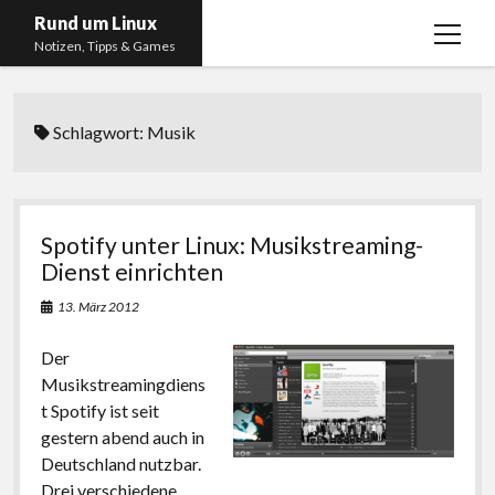
Rund um Linux
Menü
Notizen, Tipps & Games
öffnen
Startseite
Schlagwort:
Musik
Linux
Gaming
RSS, Social Media, YouTube & Twitch
Spotify unter Linux: Musikstreaming-
About
Dienst einrichten
Impressum
13. März 2012
Datenschutzerklärung
Der
Musikstreamingdiens
twitter
instagram
youtube
twitch
t Spotify ist seit
gestern abend auch in
Deutschland nutzbar.
Drei verschiedene