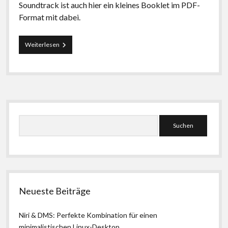
Soundtrack ist auch hier ein kleines Booklet im PDF-
Format mit dabei.
Kostenloser
Weiterlesen
Download:
Machinarium
Bonus-
EP
Seitenleiste
Suchen
Neueste Beiträge
Niri & DMS: Perfekte Kombination für einen
minimalistischen Linux-Desktop