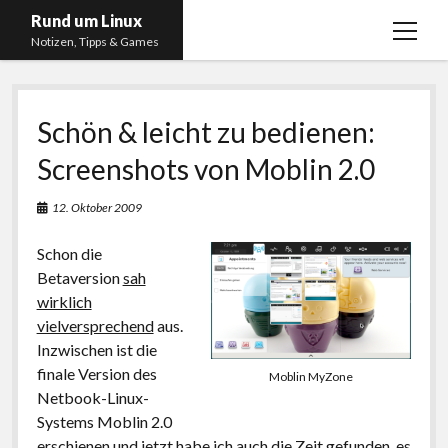
Rund um Linux
Menü
Notizen, Tipps & Games
öffnen
Startseite
Schön & leicht zu bedienen:
Linux
Screenshots von Moblin 2.0
Gaming
RSS, Social Media, YouTube & Twitch
12. Oktober 2009
About
Schon die
Impressum
Betaversion
sah
wirklich
Datenschutzerklärung
vielversprechend
aus.
Inzwischen ist die
twitter
instagram
youtube
twitch
finale Version des
Moblin MyZone
Netbook-Linux-
Systems Moblin 2.0
erschienen und jetzt habe ich auch die Zeit gefunden, es