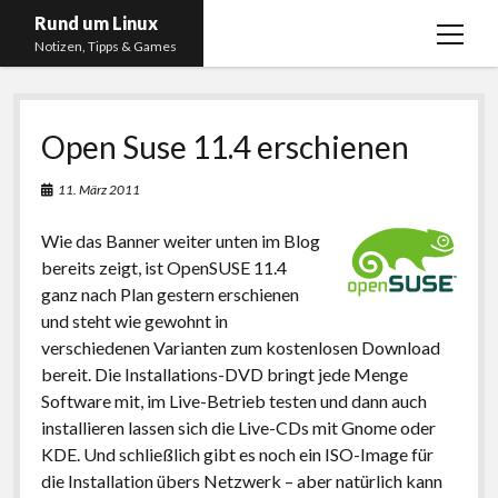
Rund um Linux
Menü
Notizen, Tipps & Games
öffnen
Startseite
Open Suse 11.4 erschienen
Linux
Gaming
11. März 2011
RSS, Social Media, YouTube & Twitch
Wie das Banner weiter unten im Blog
About
bereits zeigt, ist OpenSUSE 11.4
ganz nach Plan gestern erschienen
Impressum
und steht wie gewohnt in
Datenschutzerklärung
verschiedenen Varianten zum kostenlosen Download
bereit. Die Installations-DVD bringt jede Menge
twitter
instagram
youtube
twitch
Software mit, im Live-Betrieb testen und dann auch
installieren lassen sich die Live-CDs mit Gnome oder
KDE. Und schließlich gibt es noch ein ISO-Image für
die Installation übers Netzwerk – aber natürlich kann