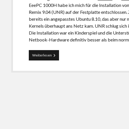
EeePC 1000H habe ich mich für die Installation 
Remix 9.04 (UNR) auf der Festplatte entschlossen. 
bereits ein angepasstes Ubuntu 8.10, das aber nur m
Kernels überhaupt ans Netz kam. UNR schlug sich 
Die Installation war ein Kinderspiel und die Unterst
Netbook-Hardware definitiv besser als beim norm
Ubuntu
Weiterlesen
Netbook
Remix
9.04
auf
dem
Asus
EeePC
1000H