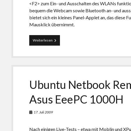
<F2> zum Ein- und Ausschalten des WLANs funktio
bequem die Webcam sowie Bluetooth an- und ausss
bietet sich ein kleines Panel-Applet an, das diese F
Mausklick übernimmt.
Ubuntu
Weiterlesen
auf
dem
EeePC:
Netbook-
Hardware
mit
Applet
Ubuntu Netbook Rem
kontrollieren
Asus EeePC 1000H
17. Juli 2009
Nach einigen Live-Tests – etwa mit
Moblin
und
XP