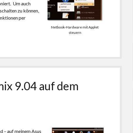
niert. Um auch
chalten zu können,
unktionen per
Netbook-Hardware mit Applet
steuern
ix 9.04 auf dem
ud
– auf meinem Asus