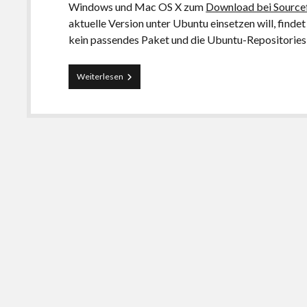
Windows und Mac OS X zum
Download bei Source
aktuelle Version unter Ubuntu einsetzen will, findet 
kein passendes Paket und die Ubuntu-Repositories 
Scribus
Weiterlesen
1.3.6
mit
Ubuntu
nutzen