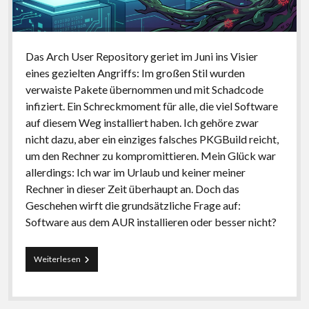
Das Arch User Repository geriet im Juni ins Visier
eines gezielten Angriffs: Im großen Stil wurden
verwaiste Pakete übernommen und mit Schadcode
infiziert. Ein Schreckmoment für alle, die viel Software
auf diesem Weg installiert haben. Ich gehöre zwar
nicht dazu, aber ein einziges falsches PKGBuild reicht,
um den Rechner zu kompromittieren. Mein Glück war
allerdings: Ich war im Urlaub und keiner meiner
Rechner in dieser Zeit überhaupt an. Doch das
Geschehen wirft die grundsätzliche Frage auf:
Software aus dem AUR installieren oder besser nicht?
Software
Weiterlesen
aus
dem
AUR:
ja