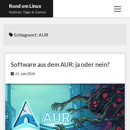
Rund um Linux
Menü
Notizen, Tipps & Games
öffnen
Startseite
Schlagwort:
AUR
Linux
Gaming
RSS, Social Media, YouTube & Twitch
Software aus dem AUR: ja oder nein?
About
21. Juni 2026
Impressum
Datenschutzerklärung
twitter
instagram
youtube
twitch