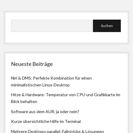
oder
nein?
Seitenleiste
Suchen
Neueste Beiträge
Niri & DMS: Perfekte Kombination für einen
minimalistischen Linux-Desktop
Hitze & Hardware: Temperatur von CPU und Grafikkarte im
Blick behalten
Software aus dem AUR: ja oder nein?
Kurze übersichtliche Hilfe im Terminal
Mehrere Desktops parallel: Fallstricke & Lösungen