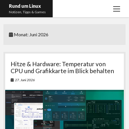
Rund um Linux
Menü
Notizen, Tipps & Games
öffnen
Startseite
Monat:
Juni 2026
Linux
Gaming
RSS, Social Media, YouTube & Twitch
Hitze & Hardware: Temperatur von
About
CPU und Grafikkarte im Blick behalten
Impressum
27. Juni 2026
Datenschutzerklärung
twitter
instagram
youtube
twitch