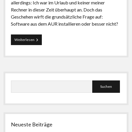
allerdings: Ich war im Urlaub und keiner meiner
Rechner in dieser Zeit überhaupt an. Doch das
Geschehen wirft die grundsätzliche Frage auf:
Software aus dem AUR installieren oder besser nicht?
Software
Weiterlesen
aus
dem
AUR:
ja
oder
nein?
Seitenleiste
Suchen
Neueste Beiträge