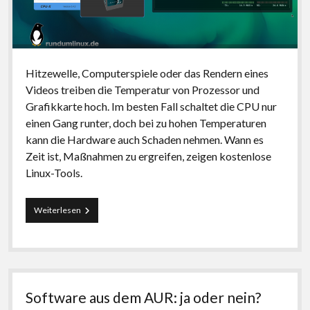
Hitzewelle, Computerspiele oder das Rendern eines
Videos treiben die Temperatur von Prozessor und
Grafikkarte hoch. Im besten Fall schaltet die CPU nur
einen Gang runter, doch bei zu hohen Temperaturen
kann die Hardware auch Schaden nehmen. Wann es
Zeit ist, Maßnahmen zu ergreifen, zeigen kostenlose
Linux-Tools.
Hitze
Weiterlesen
&
Hardware:
Temperatur
von
CPU
und
Software aus dem AUR: ja oder nein?
Grafikkarte
im