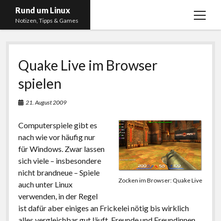
Rund um Linux
Menü
Notizen, Tipps & Games
öffnen
Startseite
Quake Live im Browser
Linux
spielen
Gaming
RSS, Social Media, YouTube & Twitch
21. August 2009
About
Computerspiele gibt es
Impressum
nach wie vor häufig nur
für Windows. Zwar lassen
Datenschutzerklärung
sich viele – insbesondere
nicht brandneue – Spiele
twitter
instagram
youtube
twitch
Zocken im Browser: Quake Live
auch unter Linux
verwenden, in der Regel
ist dafür aber einiges an Frickelei nötig bis wirklich
alles vergleichbar gut läuft. Freunde und Freundinnen