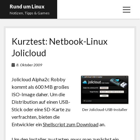
Rund um Linux
Menü
Notizen, Tipps & Games
öffnen
Startseite
Kurztest: Netbook-Linux
Linux
Jolicloud
Gaming
RSS, Social Media, YouTube & Twitch
8. Oktober 2009
About
Jolicloud Alpha2c Robby
Impressum
kommt als 600 MB großes
ISO-Image daher. Um die
Datenschutzerklärung
Distribution auf einen USB-
Stick oder eine SD-Karte zu
Der Jolicloud-USB-Installer
twitter
instagram
youtube
twitch
verfrachten, bieten die
Entwickler ein
Shellscript zum Download
an.
Um den Installer zu starten, muss man zunächst ein