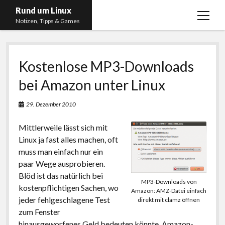
Rund um Linux
Menü
Notizen, Tipps & Games
öffnen
Startseite
Kostenlose MP3-Downloads
Linux
bei Amazon unter Linux
Gaming
RSS, Social Media, YouTube & Twitch
29. Dezember 2010
About
Mittlerweile lässt sich mit
Impressum
Linux ja fast alles machen, oft
muss man einfach nur ein
Datenschutzerklärung
paar Wege ausprobieren.
Blöd ist das natürlich bei
twitter
instagram
youtube
twitch
MP3-Downloads von
kostenpflichtigen Sachen, wo
Amazon: AMZ-Datei einfach
jeder fehlgeschlagene Test
direkt mit clamz öffnen
zum Fenster
hinausgeworfenes Geld bedeuten könnte. Amazon-