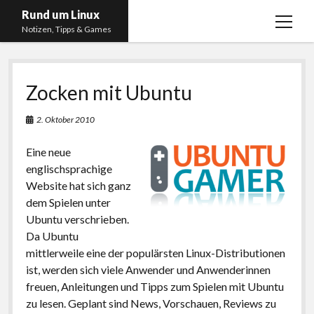
Rund um Linux
Menü
Notizen, Tipps & Games
öffnen
Startseite
Zocken mit Ubuntu
Linux
Gaming
2. Oktober 2010
RSS, Social Media, YouTube & Twitch
Eine neue
About
englischsprachige
Website hat sich ganz
Impressum
dem Spielen unter
Datenschutzerklärung
Ubuntu verschrieben.
Da Ubuntu
twitter
instagram
youtube
twitch
mittlerweile eine der populärsten Linux-Distributionen
ist, werden sich viele Anwender und Anwenderinnen
freuen, Anleitungen und Tipps zum Spielen mit Ubuntu
zu lesen. Geplant sind News, Vorschauen, Reviews zu