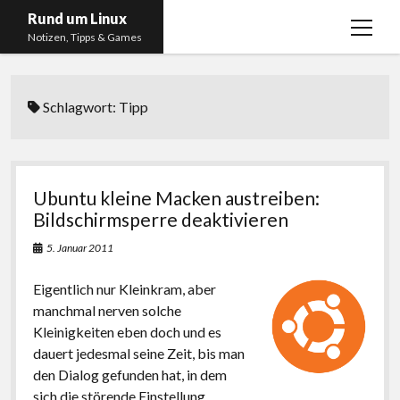
Rund um Linux
Menü
Notizen, Tipps & Games
öffnen
Startseite
Schlagwort:
Tipp
Linux
Gaming
RSS, Social Media, YouTube & Twitch
Ubuntu kleine Macken austreiben:
About
Bildschirmsperre deaktivieren
Impressum
5. Januar 2011
Datenschutzerklärung
Eigentlich nur Kleinkram, aber
manchmal nerven solche
twitter
instagram
youtube
twitch
Kleinigkeiten eben doch und es
dauert jedesmal seine Zeit, bis man
den Dialog gefunden hat, in dem
sich die störende Einstellung