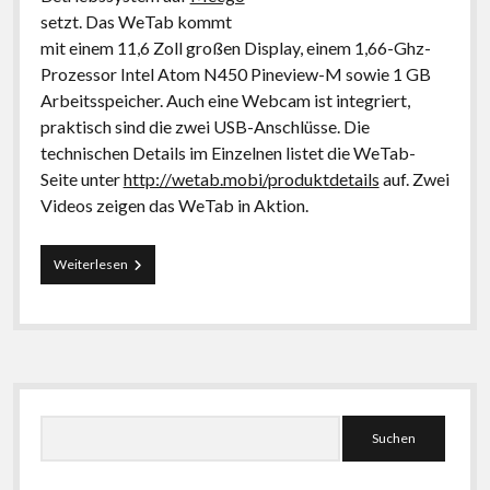
setzt. Das WeTab kommt
mit einem 11,6 Zoll großen Display, einem 1,66-Ghz-
Prozessor Intel Atom N450 Pineview-M sowie 1 GB
Arbeitsspeicher. Auch eine Webcam ist integriert,
praktisch sind die zwei USB-Anschlüsse. Die
technischen Details im Einzelnen listet die WeTab-
Seite unter
http://wetab.mobi/produktdetails
auf. Zwei
Videos zeigen das WeTab in Aktion.
WeTab:
Weiterlesen
iPad-
Alternative
mit
Linux
Seitenleiste
Suchen