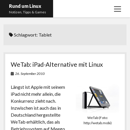
Rund um Linux
Menü
Notizen, Tipps & Games
öffnen
Startseite
Schlagwort:
Tablet
Linux
Gaming
RSS, Social Media, YouTube & Twitch
WeTab: iPad-Alternative mit Linux
About
26. September 2010
Impressum
Längst ist Apple mit seinem
Datenschutzerklärung
iPad nicht mehr allein, die
Konkurrenz zieht nach.
twitter
instagram
youtube
twitch
Inzwischen ist auch das in
Deutschland hergestellte
WeTab (Foto:
WeTab erhältlich, das als
http://wetab.mobi)
Betriebssystem auf
Meego