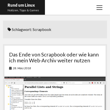
Rund um Linux
Menü
Notizen, Tipps & Games
öffnen
Startseite
Schlagwort:
Scrapbook
Linux
Gaming
RSS, Social Media, YouTube & Twitch
Das Ende von Scrapbook oder wie kann
About
ich mein Web-Archiv weiter nutzen
Impressum
28. März 2018
Datenschutzerklärung
twitter
instagram
youtube
twitch