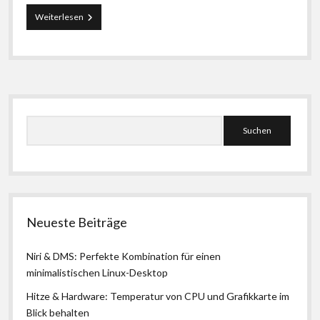
Das
Weiterlesen
Ende
von
Scrapbook
oder
wie
kann
Seitenleiste
ich
mein
Suchen
Web-
Archiv
weiter
nutzen
Neueste Beiträge
Niri & DMS: Perfekte Kombination für einen
minimalistischen Linux-Desktop
Hitze & Hardware: Temperatur von CPU und Grafikkarte im
Blick behalten