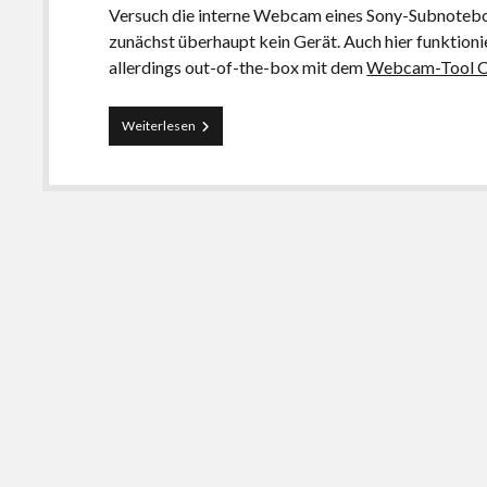
Versuch die interne Webcam eines Sony-Subnotebo
zunächst überhaupt kein Gerät. Auch hier funktio
allerdings out-of-the-box mit dem
Webcam-Tool C
Ubuntu
Weiterlesen
9.10:
Skype
&
interne
Webcam