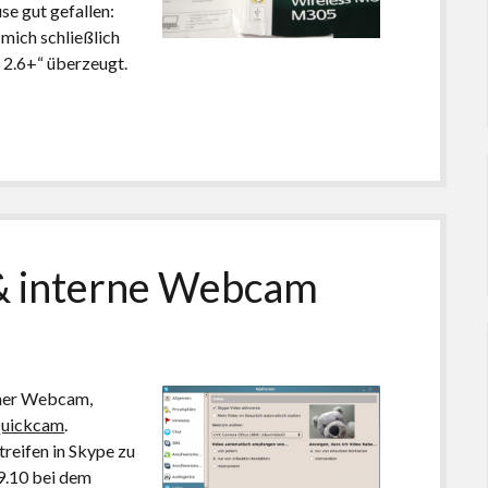
e gut gefallen:
 mich schließlich
 2.6+“ überzeugt.
& interne Webcam
iner Webcam,
 Quickcam
.
treifen in Skype zu
9.10 bei dem