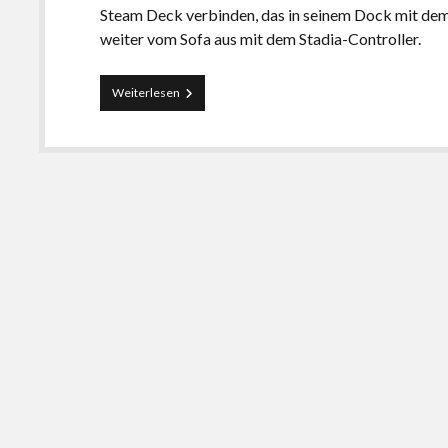
Steam Deck verbinden, das in seinem Dock mit dem 
weiter vom Sofa aus mit dem Stadia-Controller.
Bluetooth
Weiterlesen
im
Stadia-
Controller
freischalten