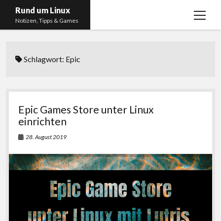
Rund um Linux
Menü
Notizen, Tipps & Games
öffnen
Startseite
Schlagwort:
Epic
Linux
Gaming
RSS, Social Media, YouTube & Twitch
Epic Games Store unter Linux
About
einrichten
Impressum
28. August 2019
Datenschutzerklärung
twitter
instagram
youtube
twitch