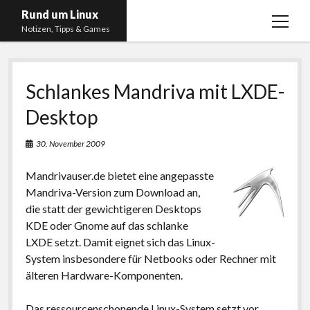
Rund um Linux
Menü
Notizen, Tipps & Games
öffnen
Startseite
Schlankes Mandriva mit LXDE-
Linux
Desktop
Gaming
RSS, Social Media, YouTube & Twitch
30. November 2009
About
Mandrivauser.de bietet eine angepasste
Impressum
Mandriva-Version zum Download an,
die statt der gewichtigeren Desktops
Datenschutzerklärung
KDE oder Gnome auf das schlanke
LXDE setzt. Damit eignet sich das Linux-
twitter
instagram
youtube
twitch
System insbesondere für Netbooks oder Rechner mit
älteren Hardware-Komponenten.
Das ressourcenschonende Linux-System setzt vor